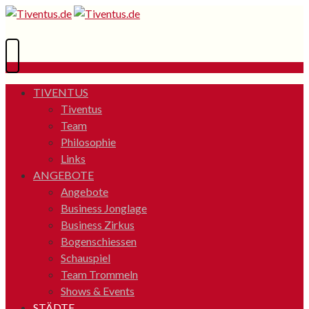
TIVENTUS
Tiventus
Team
Philosophie
Links
ANGEBOTE
Angebote
Business Jonglage
Business Zirkus
Bogenschiessen
Schauspiel
Team Trommeln
Shows & Events
STÄDTE